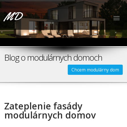
MD
Togg
navig
Blog o modulárnych domoch
Chcem modulárny dom
Zateplenie fasády
modulárnych domov