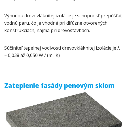
Výhodou drevovláknitej izolácie je schopnosť prepúšťať
vodnú paru, čo je vhodné pri difúzne otvorených
konštrukciách, najmä pri drevostavbách.
Súčiniteľ tepelnej vodivosti drevovkláknitej izolácie je λ
= 0,038 až 0,050 W / (m . K)
Zateplenie fasády penovým sklom