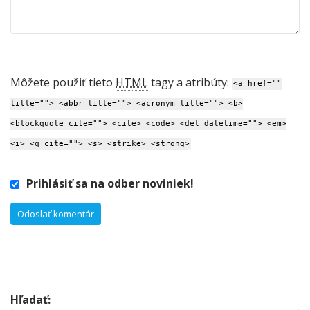
Môžete použiť tieto
HTML
tagy a atribúty:
<a href=""
title=""> <abbr title=""> <acronym title=""> <b>
<blockquote cite=""> <cite> <code> <del datetime=""> <em>
<i> <q cite=""> <s> <strike> <strong>
Prihlásiť sa na odber noviniek!
Hľadať: