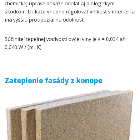
chemickej úprave dokáže odolať aj biologickým
škodcom. Dokáže vhodne regulovať vlhkosť v interiéri a
má vyššiu protipožiarnu odolnosť.
Súčiniteľ tepelnej vodivosti ovčej vlny je λ = 0,034 až
0,040 W / (m . K)
Zateplenie fasády z konope