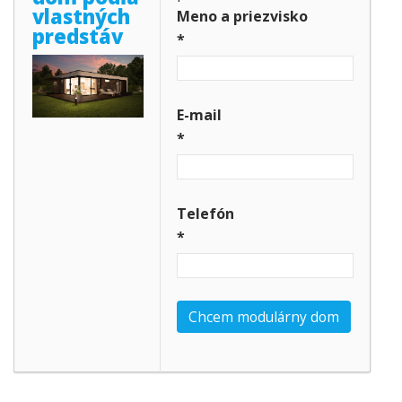
vlastných
Meno a priezvisko
predstáv
*
E-mail
*
Telefón
*