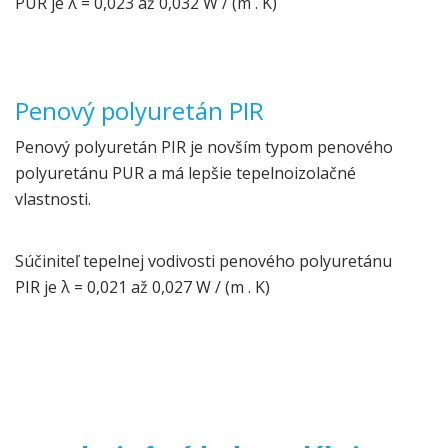
PUR je λ = 0,023 až 0,032 W / (m . K)
Penový polyuretán PIR
Penový polyuretán PIR je novším typom penového
polyuretánu PUR a má lepšie tepelnoizolačné
vlastnosti.
Súčiniteľ tepelnej vodivosti penového polyuretánu
PIR je λ = 0,021 až 0,027 W / (m . K)