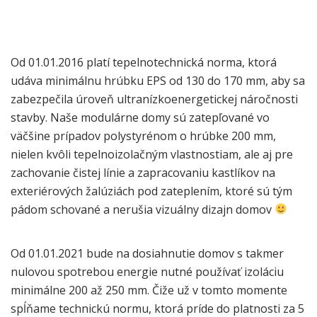
Od 01.01.2016 platí tepelnotechnická norma, ktorá
udáva minimálnu hrúbku EPS od 130 do 170 mm, aby sa
zabezpečila úroveň ultranízkoenergetickej náročnosti
stavby. Naše modulárne domy sú zatepľované vo
väčšine prípadov polystyrénom o hrúbke 200 mm,
nielen kvôli tepelnoizolačným vlastnostiam, ale aj pre
zachovanie čistej línie a zapracovaniu kastlíkov na
exteriérových žalúziách pod zateplením, ktoré sú tým
pádom schované a nerušia vizuálny dizajn domov
Od 01.01.2021 bude na dosiahnutie domov s takmer
nulovou spotrebou energie nutné používať izoláciu
minimálne 200 až 250 mm. Čiže už v tomto momente
spĺňame technickú normu, ktorá príde do platnosti za 5