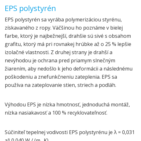
EPS polystyrén
EPS polystyrén sa vyrába polymerizáciou styrénu,
získavaného z ropy. Väčšinou ho poznáme v bielej
farbe, ktorý je najbežnejší, drahšie sú sivé s obsahom
grafitu, ktorý má pri rovnakej hrúbke až o 25 % lepšie
izolačné vlastnosti. Z druhej strany je drahší a
nevýhodou je ochrana pred priamym slnečným
žiarením, aby nedošlo k jeho deformácii a následnému
poškodeniu a znefunkčneniu zateplenia. EPS sa
používa na zateplovanie stien, striech a podláh.
Výhodou EPS je nízka hmotnosť, jednoduchá montáž,
nízka nasiakavosť a 100 % recyklovateľnosť.
Súčiniteľ tepelnej vodivosti EPS polystyrénu je λ = 0,031
až 0,040 W / (m . K)