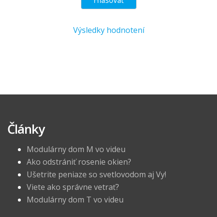
Výsledky hodnotení
Články
Modulárny dom M vo videu
Ako odstrániť rosenie okien?
Ušetrite peniaze so svetlovodom aj Vy!
Viete ako správne vetrať?
Modulárny dom T vo videu