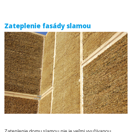
Zateplenie fasády slamou
Zateplenie domu slamou nie je veľmi využívanou