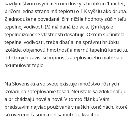
každým štvorcovým metrom dosky s hrúbkou 1 meter,
pričom jedna strana má teplotu o 1 K vyššiu ako druhá.
Zjednodušene povedané, čím nižšie hodnoty súčiniteľu
tepelnej vodivosti (λ) má daná izolácia, tým lepšie
tepelnoizolačné vlastnosti dosahuje. Okrem súčiniteľa
tepelnej vodivosti, treba dbať aj na správnu hrúbku
izolácie, objemovú hmotnosť a mernú tepelnú kapacitu,
od ktorých závisí schopnosť zatepľovacieho materiálu
akumulovať teplo.
Na Slovensku a vo svete existuje množstvo rôznych
izolácií na zatepľovanie fásad. Neustále sa zdokonaľujú
a prichádzajú nové a nové. V tomto článku Vám
predstavím najviac používané v našich končinách, ktoré
sú overené časom a ich samotnou kvalitou.