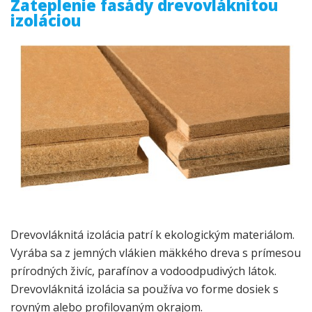
Zateplenie fasády drevovláknitou
izoláciou
Drevovláknitá izolácia patrí k ekologickým materiálom.
Vyrába sa z jemných vlákien mäkkého dreva s prímesou
prírodných živíc, parafínov a vodoodpudivých látok.
Drevovláknitá izolácia sa používa vo forme dosiek s
rovným alebo profilovaným okrajom.