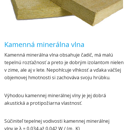
Kamenná minerálna vlna
Kamenná minerálna vlna obsahuje čadič, má malú
tepelnú rozťažnosť a preto je dobrým izolantom nielen
v zime, ale aj v lete. Nepohlcuje vlhkosť a vďaka väčšej
objemovej hmotnosti si zachováva svoju hrúbku.
Výhodou kamennej minerálnej vlny je jej dobrá
akustická a protipožiarna vlastnosť.
Súčiniteľ tepelnej vodivosti kamennej minerálnej
vlny je λ = 0,034 až 0,042 W / (m . K)