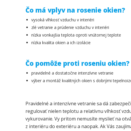
Čo má vplyv na rosenie okien?
vysoká vlhkosť vzduchu v interiéri
zlé vetranie a prúdenie vzduchu v interiéri
nízka vonkajšia teplota oproti vnútornej teplote
nízka kvalita okien a ich izolácie
Čo pomôže proti roseniu okien?
pravidelné a dostatočne intenzívne vetranie
výber a montáž kvalitných okien s dobrými tepelnoi
Pravidelné a intenzívne vetranie sa dá zabezpeč
regulovať nielen teplotu a relatívnu vlhkosť vzd
vykurovanie. Vy pritom nemusíte myslieť na otv
z interiéru do exteriéru a naopak. Ak Vás zaujím