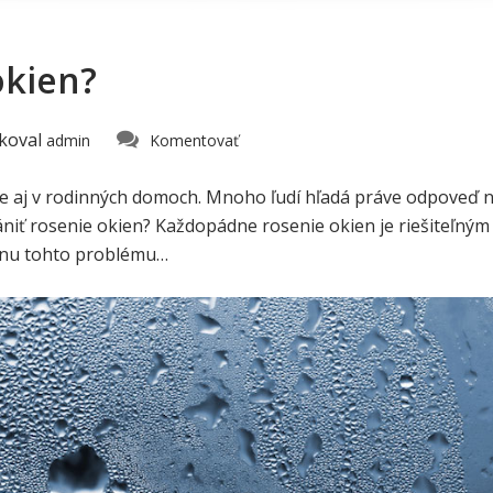
okien?
koval
admin
Komentovať
e aj v rodinných domoch. Mnoho ľudí hľadá práve odpoveď n
rániť rosenie okien? Každopádne rosenie okien je riešiteľným
činu tohto problému…