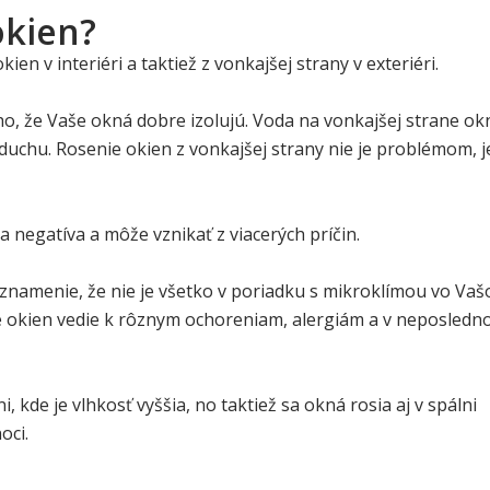
okien?
en v interiéri a taktiež z vonkajšej strany v exteriéri.
o, že Vaše okná dobre izolujú. Voda na vonkajšej strane ok
duchu. Rosenie okien z vonkajšej strany nie je problémom, j
 negatíva a môže vznikať z viacerých príčin.
to znamenie, že nie je všetko v poriadku s mikroklímou vo Va
le okien vedie k rôznym ochoreniam, alergiám a v neposled
, kde je vlhkosť vyššia, no taktiež sa okná rosia aj v spálni
oci.