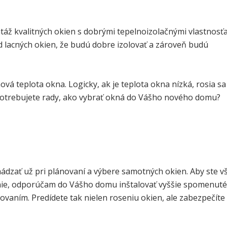
táž kvalitných okien s dobrými tepelnoizolačnými vlastnosť
d lacných okien, že budú dobre izolovať a zároveň budú
vá teplota okna. Logicky, ak je teplota okna nízká, rosia sa 
. Potrebujete rady, ako vybrať okná do Vášho nového domu?
ádzať už pri plánovaní a výbere samotných okien. Aby ste v
nie, odporúčam do Vášho domu inštalovať vyššie spomenuté
aním. Predídete tak nielen roseniu okien, ale zabezpečíte