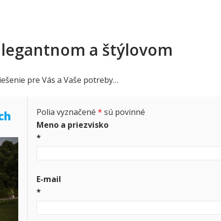
elegantnom a štýlovom
riešenie pre Vás a Vaše potreby…
Polia vyznačené
*
sú povinné
ch
Meno a priezvisko
*
E-mail
*