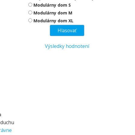
Modulárny dom S
Modulárny dom M
Modulárny dom XL
Výsledky hodnotení
a
vzduchu
rávne