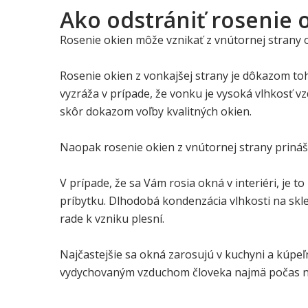
Ako odstrániť rosenie 
Rosenie okien môže vznikať z vnútornej strany oki
Rosenie okien z vonkajšej strany je dôkazom toh
vyzráža v prípade, že vonku je vysoká vlhkosť vz
skôr dokazom voľby kvalitných okien.
Naopak rosenie okien z vnútornej strany prináša
V prípade, že sa Vám rosia okná v interiéri, je 
príbytku. Dlhodobá kondenzácia vlhkosti na sk
rade k vzniku plesní.
Najčastejšie sa okná zarosujú v kuchyni a kúpeľni
vydychovaným vzduchom človeka najmä počas n