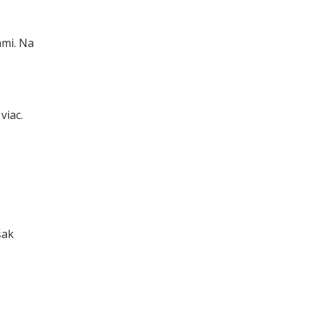
ami. Na
viac.
šak