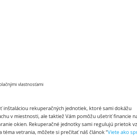
zolačnými vlastnosťami
iť inštaláciou rekuperačných jednotiek, ktoré sami dokážu
uchu v miestnosti, ale taktiež Vám pomôžu ušetriť financie n
áranie okien. Rekuperačné jednotky sami regulujú prietok 
a téma vetrania, môžete si prečítať náš článok “
Viete ako sp