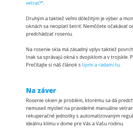
vetrať?
“.
Druhým a taktiež veľmi dôležitým je výber a mon
oknách sa neoplatí šetriť. Nemôžete očakávať o
predchádzať roseniu.
Na rosenie skla má zásadný vplyv taktiež povrcho
Inak sa správajú okná s dvojsklom a v trojskle
Prečítajte si náš článok s
tipmi a radami tu
.
Na záver
Rosenie okien je problém, ktorému sa dá predch
nemuseli myslieť na pravidelné manuálne vetra
rekuperačné jednotky s automatizovaným regulov
ideálnu klímu v dome pre Vás a Vašu rodinu.