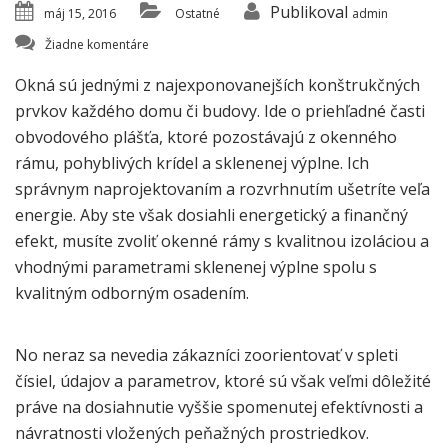
Publikoval
máj 15, 2016
Ostatné
admin
Žiadne komentáre
Okná sú jednými z najexponovanejších konštrukčných
prvkov každého domu či budovy. Ide o priehľadné časti
obvodového plášťa, ktoré pozostávajú z okenného
rámu, pohyblivých krídel a sklenenej výplne. Ich
správnym naprojektovaním a rozvrhnutím ušetríte veľa
energie. Aby ste však dosiahli energetický a finančný
efekt, musíte zvoliť okenné rámy s kvalitnou izoláciou a
vhodnými parametrami sklenenej výplne spolu s
kvalitným odborným osadením.
No neraz sa nevedia zákazníci zoorientovať v spleti
čísiel, údajov a parametrov, ktoré sú však veľmi dôležité
práve na dosiahnutie vyššie spomenutej efektívnosti a
návratnosti vložených peňažných prostriedkov.