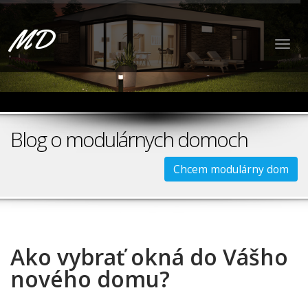
MD
Togg
navig
Blog o modulárnych domoch
Chcem modulárny dom
Ako vybrať okná do Vášho
nového domu?