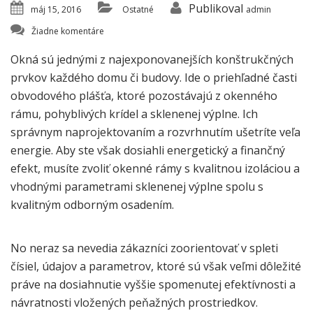
Publikoval
máj 15, 2016
Ostatné
admin
Žiadne komentáre
Okná sú jednými z najexponovanejších konštrukčných
prvkov každého domu či budovy. Ide o priehľadné časti
obvodového plášťa, ktoré pozostávajú z okenného
rámu, pohyblivých krídel a sklenenej výplne. Ich
správnym naprojektovaním a rozvrhnutím ušetríte veľa
energie. Aby ste však dosiahli energetický a finančný
efekt, musíte zvoliť okenné rámy s kvalitnou izoláciou a
vhodnými parametrami sklenenej výplne spolu s
kvalitným odborným osadením.
No neraz sa nevedia zákazníci zoorientovať v spleti
čísiel, údajov a parametrov, ktoré sú však veľmi dôležité
práve na dosiahnutie vyššie spomenutej efektívnosti a
návratnosti vložených peňažných prostriedkov.