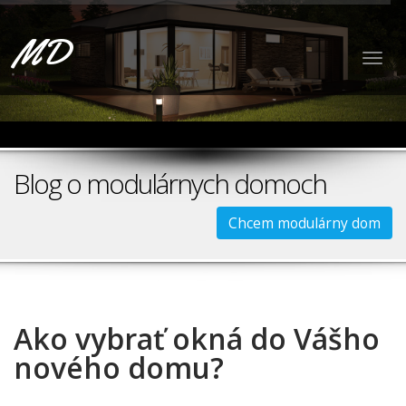
MD
Togg
navig
Blog o modulárnych domoch
Chcem modulárny dom
Ako vybrať okná do Vášho
nového domu?